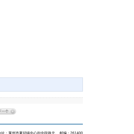
下一个
地址：莱州市夏邱镇中心街中段路北 邮编：261400