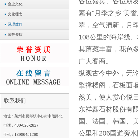
各位嘉宾、各位朋
企业文化
素有“月季之乡”美
文化理念
翠，空气清新，月
经理致辞
荣誉资质
108公里的海岸线
其蕴藏丰富，花色
广大客商。
纵观古今中外，无
擎撑楼阁，石板面
然美，使人赏心悦
联系我们
东祥磊石材股份有
地址：莱州市夏邱镇中心街中段路北
国、法国、韩国、美
电话：400-026-2827
公里和206国道旁
手机：13906451260